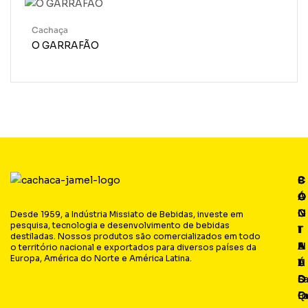
Cachaça
O GARRAFÃO
P
C
C
S
Á
O
O
O
G
N
N
C
Desde 1959, a Indústria Missiato de Bebidas, investe em
pesquisa, tecnologia e desenvolvimento de bebidas
I
T
T
I
destiladas. Nossos produtos são comercializados em todo
N
E
A
A
o território nacional e exportados para diversos países da
Europa, América do Norte e América Latina.
A
Ú
T
L
S
D
O
F
Q
O
Fa
I