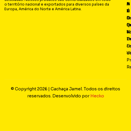
N
E
A
A
o território nacional e exportados para diversos países da
Europa, América do Norte e América Latina.
A
Ú
T
L
S
D
O
F
Q
O
Fa
I
s
N
c
Y
P
D
T
L
D
c
Vi
d
P
R
© Copyright 2026 | Cachaça Jamel. Todos os direitos
reservados. Desenvolvido por
Hecko