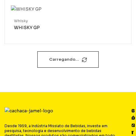
Whisky
WHISKY GP
Carregando...
P
C
C
S
Á
O
O
O
G
N
N
C
Desde 1959, a Indústria Missiato de Bebidas, investe em
pesquisa, tecnologia e desenvolvimento de bebidas
I
T
T
I
destiladas. Nossos produtos são comercializados em todo