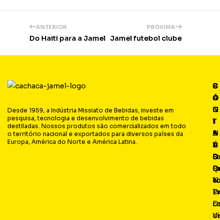
ANTERIOR
PRÓXIMA
Do Haiti para a Jamel
Jamel futebol clube
P
C
C
S
Á
O
O
O
G
N
N
C
Desde 1959, a Indústria Missiato de Bebidas, investe em
pesquisa, tecnologia e desenvolvimento de bebidas
I
T
T
I
destiladas. Nossos produtos são comercializados em todo
N
E
A
A
o território nacional e exportados para diversos países da
Europa, América do Norte e América Latina.
A
Ú
T
L
S
D
O
F
Q
O
Fa
I
s
N
c
Y
P
D
T
L
D
c
Vi
d