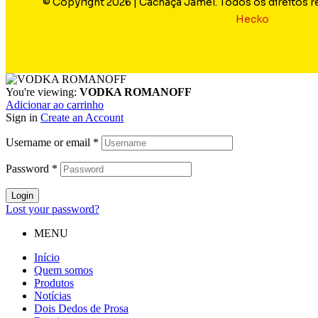
© Copyright 2026 | Cachaça Jamel. Todos os direitos 
Hecko
You're viewing:
VODKA ROMANOFF
Adicionar ao carrinho
Sign in
Create an Account
Username or email
*
Password
*
Login
Lost your password?
MENU
Início
Quem somos
Produtos
Notícias
Dois Dedos de Prosa