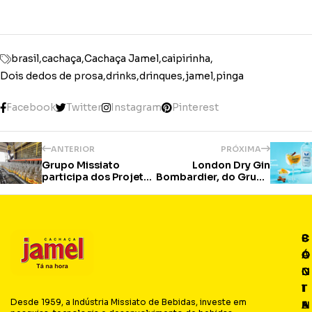
brasil
cachaça
Cachaça Jamel
caipirinha
Dois dedos de prosa
drinks
drinques
jamel
pinga
Facebook
Twitter
Instagram
Pinterest
ANTERIOR
PRÓXIMA
Grupo Missiato
London Dry Gin
participa dos Projetos
Bombardier, do Grupo
Glass Is Good e
Missiato, já é sucesso
Ecogestos
de vendas no Pr
P
C
C
S
Á
O
O
O
G
N
N
C
I
T
T
I
Desde 1959, a Indústria Missiato de Bebidas, investe em
N
E
A
A