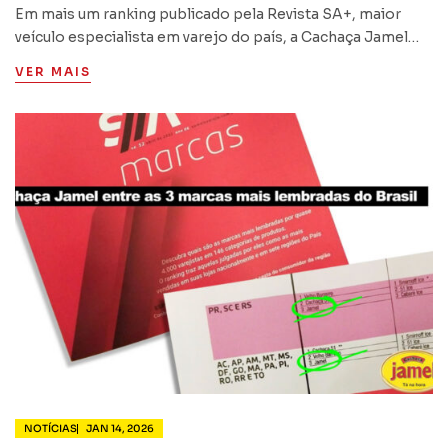
lembradas pelos varejistas
Em mais um ranking publicado pela Revista SA+, maior
brasileiros
veículo especialista em varejo do país, a Cachaça Jamel
aparece entre as 5 marcas de cachaça mais citadas pelos
VER MAIS
principais varejistas brasileiros.
NOTÍCIAS
JAN 14, 2026