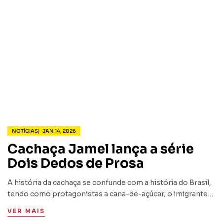
NOTÍCIAS
JAN 14, 2026
Cachaça Jamel lança a série
Dois Dedos de Prosa
A história da cachaça se confunde com a história do Brasil,
tendo como protagonistas a cana-de-açúcar, o imigrante
português e o escravo africano, que juntos, criaram a
VER MAIS
bebida que mais simboliza o modo de viver…