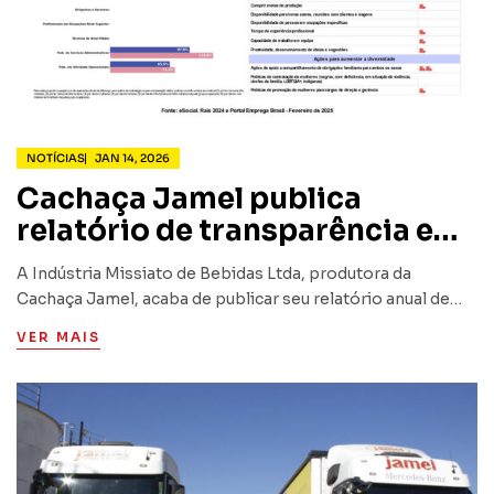
NOTÍCIAS
JAN 14, 2026
Cachaça Jamel publica
relatório de transparência e
igualdade salarial 2025
A Indústria Missiato de Bebidas Ltda, produtora da
Cachaça Jamel, acaba de publicar seu relatório anual de
igualdade salarial de mulheres e homens funcionários da
VER MAIS
empresa.