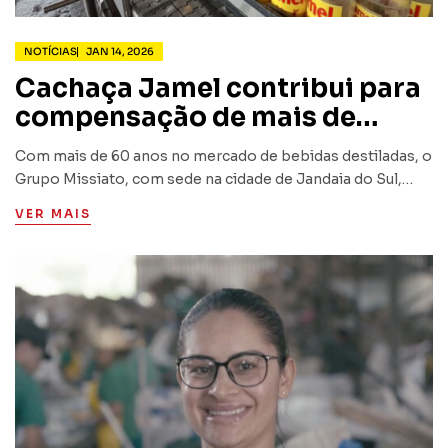
NOTÍCIAS
JAN 14, 2026
Cachaça Jamel contribui para
compensação de mais de
6.200 toneladas de materiais
Com mais de 60 anos no mercado de bebidas destiladas, o
recicláveis em fevereiro
Grupo Missiato, com sede na cidade de Jandaia do Sul,
norte do Paraná, vem investindo fortemente em projetos
VER MAIS
de logística reversa e descarte consciente…