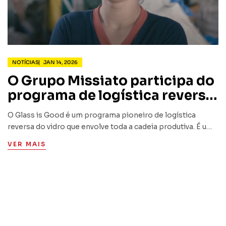
NOTÍCIAS
JAN 14, 2026
O Grupo Missiato participa do
programa de logística reversa
do vidro Glass is Good
O Glass is Good é um programa pioneiro de logística
reversa do vidro que envolve toda a cadeia produtiva. É um
dos principais programas da ABRABE (Associação
VER MAIS
Brasileira de Bebidas) e conta com a participação…