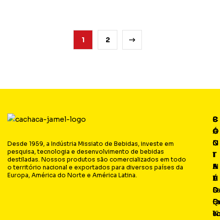
1
2
P
C
C
S
Á
O
O
O
G
N
N
C
Desde 1959, a Indústria Missiato de Bebidas, investe em
pesquisa, tecnologia e desenvolvimento de bebidas
I
T
T
I
destiladas. Nossos produtos são comercializados em todo
N
E
A
A
o território nacional e exportados para diversos países da
Europa, América do Norte e América Latina.
A
Ú
T
L
S
D
O
F
Q
O
Fa
I
s
N
c
Y