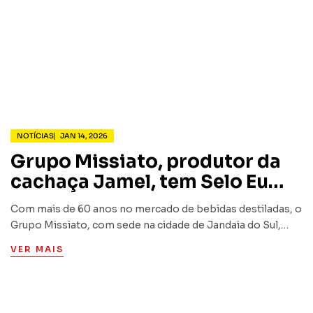
NOTÍCIAS
JAN 14, 2026
Grupo Missiato, produtor da
cachaça Jamel, tem Selo Eu
Reciclo
Com mais de 60 anos no mercado de bebidas destiladas, o
Grupo Missiato, com sede na cidade de Jandaia do Sul,
norte do Paraná, vêm investindo fortemente em projetos
VER MAIS
de logística reversa, reúso de água…