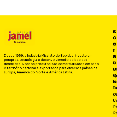
P
C
C
S
Á
O
O
O
G
N
N
C
I
T
T
I
Desde 1959, a Indústria Missiato de Bebidas, investe em
N
E
A
A
pesquisa, tecnologia e desenvolvimento de bebidas
A
Ú
T
L
destiladas. Nossos produtos são comercializados em todo
o território nacional e exportados para diversos países da
S
D
O
F
Europa, América do Norte e América Latina.
Q
O
Fa
I
s
N
c
Y
P
D
T
L
D
c
Vi
d
P
R