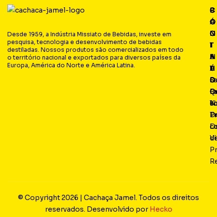
P
C
C
S
Á
O
O
O
G
N
N
C
Desde 1959, a Indústria Missiato de Bebidas, investe em
pesquisa, tecnologia e desenvolvimento de bebidas
I
T
T
I
destiladas. Nossos produtos são comercializados em todo
N
E
A
A
o território nacional e exportados para diversos países da
Europa, América do Norte e América Latina.
A
Ú
T
L
S
D
O
F
Q
O
Fa
I
s
N
c
Y
P
D
T
L
D
c
Vi
d
P
R
© Copyright 2026 | Cachaça Jamel. Todos os direitos
reservados. Desenvolvido por
Hecko