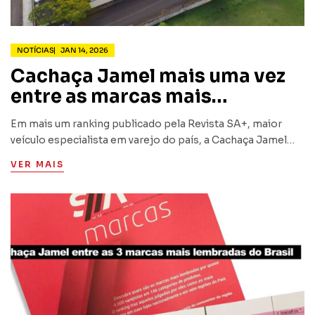
NOTÍCIAS
JAN 14, 2026
Cachaça Jamel mais uma vez
entre as marcas mais
lembradas pelos varejistas
Em mais um ranking publicado pela Revista SA+, maior
brasileiros
veículo especialista em varejo do país, a Cachaça Jamel
aparece entre as 5 marcas de cachaça mais citadas pelos
VER MAIS
principais varejistas brasileiros.