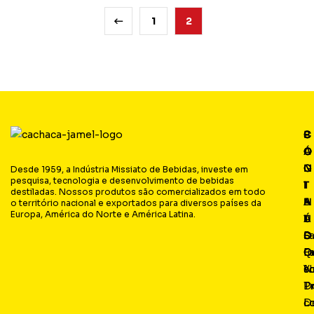
1
2
P
C
C
S
Á
O
O
O
G
N
N
C
Desde 1959, a Indústria Missiato de Bebidas, investe em
pesquisa, tecnologia e desenvolvimento de bebidas
I
T
T
I
destiladas. Nossos produtos são comercializados em todo
N
E
A
A
o território nacional e exportados para diversos países da
Europa, América do Norte e América Latina.
A
Ú
T
L
S
D
O
F
Q
O
Fa
I
s
N
c
Y
P
D
T
L
D
c